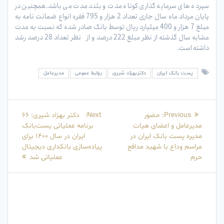
سپرده های سرمایه گذاری کوتاه مدت و بلند مدت می باشد.همچنین در
پایان مرداد ماه سال جاری تعداد 2 هزار و 795 فقره انواع ضمانت نامه به
مبلغ 7 هزار و 400 میلیارد ریال توسط بانک صادر شده که نسبت به مدت
مشابه سال گذشته از نظر مبلغ 222 درصد و از نظر تعداد 28 درصد رشد
داشته است.
پست بانک ایران
دکتربهزاد شیری
روابط عمومی
مدیرعامل
راهبری
Next
Previous
Previous:
حضور
Next:
دکتر بهزاد شیری: 66
نوشته
post:
post:
مدیرعامل و اعضای هیات
برنامه عملیاتی پست‌بانک
مدیره پست بانک ایران در
ایران در سال 1400 برای
مراسم وداع با شهید مدافع
پیاده‌سازی بانکداری دیجیتال
حرم
عملیاتی شد