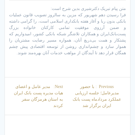
متن پیام تبریک دکترشیری بدین شرح است:
فرا رسیدن دهم شهریور که مزین به سالروز تصویب قانون عملیات
بانکی بدون ربا و آغاز هفته بانکداری اسلامی است، را گرامی داشته
و ضمن آرزوی موفقیت تمامی کارکنان خانواده بزرگ
پست‌بانک‌ایران و همکاران تلاشگر شبکه بانکی کشور، امیدواریم که
پشتکار و همت بی‌دریغ آنان، همواره مسیر رضایت مشتریان را
هموار سازد و چشم‌اندازی روشن از توسعه اقتصادی پیش چشم
همگان قرار دهد تا آیندگان از مواهب خدمات آنان بهره‌مند شوند.
راهبری
Next
Previous
Previous:
با حضور
Next:
مدیر عامل و اعضای
نوشته
post:
post:
مدیرعامل؛ جلسه ارزیابی
هیات مدیره پست بانک ایران
عملکرد مردادماه پست بانک
به استان هرمزگان سفر
ایران برگزار شد
کردند