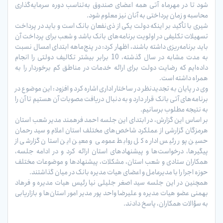
شود تا در مهرماه آتی همه اعضای صندوق به‌تناسب دوره سرما‌یه‌گذاری
محاسبه و زمان پرداختی به آنان نیز معلوم شود.
شیری با تأکید بر اینکه دولت یکی از ذی‌نفعان بانک است و باید در پرداخت
تسهیلات تکلیفی در اولویت برنامه‌های بانک باشد و شعب برای پرداخت آن
باید برنامه‌ریزی داشته باشند، اظهار کرد: در پنج‌ماهه ابتدای امسال نسبت
به مدت مشابه در سال گذشته، 10 برابر بیشتر تکالیف دولتی را انجام
داده‌ایم که رضایت دولت برای ارائه خدمات در مناطق کم برخوردار را به
همراه داشته است.
وی در پایان به تجدیدنظر در ساختار اداری اشاره کرد و افزود: این موضوع در
برنامه‌های آتی بانک قرار دارد و به دنبال دریافت مصوبات آن هستیم تا آن را
به نتیجه مطلوب برسانیم.
بر اساس اين گزارش، در ابتدای این جلسه احمد فرهمند مدیر شعب استان
هرمزگان گزارشی از عملکرد شاخص‌های مختلف استان اعلام و سید رحمان
حسین پور رئیس اداره کل روابط عمومی و معین این استان گزارشی از
پیگیر‌ها، درخواست‌ها و پیشنهادهای استان ارائه کرد و در ادامه جلسه،
همکاران ستادی و شعب استان، مشکلات، پیشنهادها و موضوعات مختلف
حوزه اجرا را با مدیرعامل و اعضای هیات مدیره بانک در میان گذاشتند.
همچنين در اين جلسه سید اصغر جلیلی نیا رئیس هیات مدیره و فرهاد
بهمنی عضو هيات مديره و علیرضا واحد پور مدیر امور استان‌ها و بازاریابی
به سؤالات همکاران، پاسخ دادند.