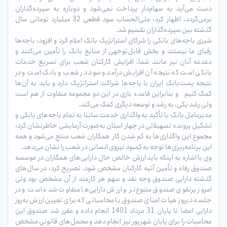
دست می‌آید به سهام‌دار پرداخت نمی‌شود و دوباره به سپرده‌گذاران
برمی‌گردد، اظهار کرد: علی‌الحساب سود قطعی 32 میلیارد تومانی سال
گذشته بین سپرده‌گذاران تقسیم شد.
شیری باجه‌های بانکی را شرکای استراتژیک بانک اعلام کرد و افزود: باجه‌ها
رقبای ما نیستند و بخش قابل‌توجهی از منابع بانک را تأمین می‌کنند و
دغدغه آنان نیز مانند شما، افزایش کارکنان شعب برای تسریع خدمات
بانکی است که نتیجه آن افزایش درآمد و سود در شعب و بانک است و در
نتیجه پست‌بانک ایران با باجه‌ها شراکت استراتژیک دارد و باید به آن‌ها
کمک کنیم و بنابراین قاعده بازی در این دو مجموعه متفاوت از هم است
ولی رشد یکی، به رشد و توسعه دیگری کمک می‌کند.
مدیرعامل بانک با تأکید به واگذاری خدمت ساتنا به تمام باجه‌های بانکی و
تشکیل پرونده تسهیلاتی در چهار استان به‌صورت آزمایشی خاطرنشان کرد:
مجموع این واگذاری‌ها به کم شدن کار همکاران شعب منتج می‌شود و همه
این برنامه‌ریزی‌ها توجه به کمبود نیروی انسانی در شعب را نشان می‌دهد.
وی با اشاره به اینکه باید ارزش خالص حال دارایی‌های همکاران در موسسه
صندوق رفاه و تأمین آتیه کارکنان مشخص شود، تصریح کرد: در سال‌های
گذشته دارایی صندوق وجه نقد و سهم هر کارمند از آن مشخص بود ولی
امروز پرتفوی صندوق متنوع‌تر و ارزش دارایی‌ها متفاوت شده است و در
جلسه دیروز هیات امنای صندوق با محاسباتی که برای تعیین ارزش به‌روز
دارایی‌ اعضا تا پایان 31 مرداد 1401 انجام داده و مقرر شد صندوق این
محاسبات را برای پایان شهریور نیز انجام دهد و محمل‌های قانونی مشخص