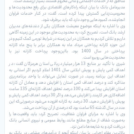
مناطق که از خدمات اجتماعی و مالی محروم هستند بسیار ارزشمند است.
مدیرعامل بانک با بیان اینکه راه‌کارهای اقتصادی برای رفع محدودیت‌ها و
محرومیت‌‌زدایی گسترش پیدا کرده است، گفت: در کنار خدمات فراوان
انجام‌شده‌، کمبودهایی وجود دارد که باید برطرف شود.
وی با اشاره به اینکه موضوع معیشت همکاران یکی از دغدغه‌های مدیران
ارشد بانک است، تصریح کرد: به محدودیت‌های موجود در این زمینه آگاهی
داریم و تلاش کردیم به همکاران در این زمینه در شرایط تورمی کمک کنیم و در
این حوزه کارانه پرداختی مرداد ماه به همکاران برابر با پنج ماه کارانه
پرداختی در سال 1400 بود. بااین‌وجود پرداخت کارانه نیز با
محدودیت‌هایی روبرو است.
شیری با تأکید بر منابع 13 هزار میلیارد ریالی استان هرمزگان گفت: در
اهداف کمی پایش و پویش ابلاغی سال 1401 اعلام کردیم اگر استانی به
اهداف این برنامه رسید، در صورت تمایل می‌تواند با واحد برنامه‌ریزی
مذاکره کند و درصد اهداف کمی استان را افزایش دهد و معادل آن کارانه
استان افزایش پیدا می‌کند و 100 درصد تحقق اهداف کارانه‌ای 135 ساعت
اضافه‌کاری هر کارمند را افزایش می‌دهد و اگر 30 درصد اهداف کمی پایش و
پویش را افزایش دهید، 30 درصد به کارانه افزوده می‌شود درصورتی‌که این
عدد در سال گذشته 65 ساعت بود که درصدی از آن پرداخت می‌شد.
وی با اشاره به مزایای فراوان شفافیت، تصریح کرد: باید واقعیت‌ها را
به‌صورت شفاف از منابع مطلع مانند روابط عمومی و نیروی انسانی بانک
دریافت کرد و به شایعه‌ها دامن نزد.
بالاترین مقام اجرایی با بیان اینکه آنچه از درآمدهای مشاعی در بانک به