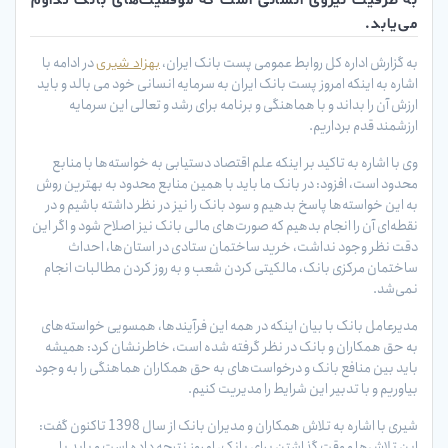
به ظرفیت نیروی انسانی است که موفقیت‌های بانک تداوم
می‌یابد.
به گزارش اداره کل روابط عمومی پست بانک ایران،
در ادامه با
بهزاد شیری
اشاره به اینکه امروز پست بانک ایران به سرمایه انسانی خود می بالد و باید
ارزش آن را بداند و با هماهنگی و برنامه برای رشد و تعالی این سرمایه
ارزشمند قدم برداریم.
وی با اشاره به تاکید بر اینکه علم اقتصاد دستیابی به خواسته‌ها با منابع
محدود است، افزود: در بانک ما باید با همین منابع محدود به بهترین روش
به این خواسته‌ها پاسخ بدهیم و سود بانک را نیز در نظر داشته باشیم و در
نقطه‌ای آن را انجام بدهیم که صورت‌های مالی بانک نیز اصلاح شود و اگر این
دقت نظر وجود نداشت، خرید ساختمان ستادی در استان‌ها، احداث
ساختمان مرکزی بانک، مالکیتی کردن شعب و به روز کردن مطالبات انجام
نمی‌شد.
مدیرعامل بانک با بیان اینکه در همه این فرآیندها، همسویی خواسته‌های
به حق همکاران و بانک در نظر گرفته شده است، خاطرنشان کرد: همیشه
باید بین منافع بانک و درخواست‌های به حق همکاران هماهنگی را به وجود
بیاوریم و با تدبیر این شرایط را مدیریت کنیم.
شیری با اشاره به تلاش همکاران و مدیران بانک از سال 1398 تاکنون گفت:
این تلاش‌ها و وقت گذاشتن برای بانک، امروز نتیجه داده است و باید با