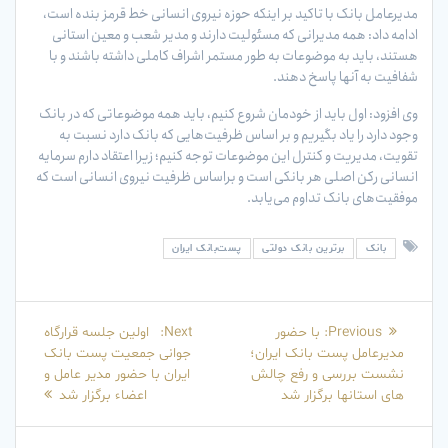
مدیرعامل بانک با تاکید بر اینکه حوزه نیروی انسانی خط قرمز بنده است،
ادامه داد: همه مدیرانی که مسئولیت دارند و مدیر شعب و معین استانی
هستند، باید به موضوعات به طور مستمر اشراف کاملی داشته باشند و با
شفافیت به آنها پاسخ دهند.
وی افزود: اول باید از خودمان شروع کنیم، باید همه موضوعاتی که در بانک
وجود دارد را یاد بگیریم و بر اساس ظرفیت‌هایی که بانک دارد نسبت به
تقویت، مدیریت و کنترل این موضوعات توجه کنیم؛ زیرا اعتقاد دارم سرمایه
انسانی رکن اصلی هر بانکی است و براساس ظرفیت نیروی انسانی است که
موفقیت‌های بانک تداوم می‌یابد.
بانک
برترین بانک دولتی
پست‌بانک ایران
راهبری
Next
Previous
Previous:
با حضور
Next:
اولین جلسه قرارگاه
نوشته
post:
post:
مدیرعامل پست بانک ایران؛
جوانی جمعیت پست بانک
نشست بررسی و رفع چالش
ایران با حضور مدیر عامل و
های استانها برگزار شد
اعضاء برگزار شد