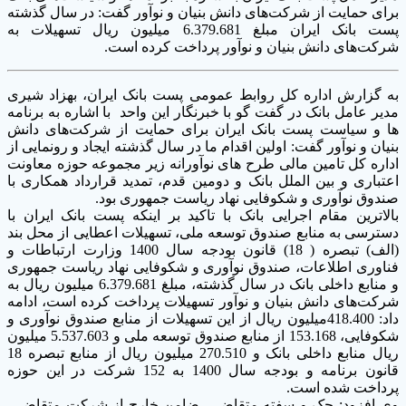
برای حمایت از شرکت‌های دانش بنیان و نوآور گفت: در سال گذشته
پست بانک ایران مبلغ 6.379.681 میلیون ریال تسهیلات به
شرکت‌های دانش بنیان و نوآور پرداخت کرده است.
به گزارش اداره کل روابط عمومی پست بانک ایران، بهزاد شیری
مدیر عامل بانک در گفت گو با خبرنگار این واحد با اشاره به برنامه
ها و سیاست پست بانک ایران برای حمایت از شرکت‌های دانش
بنیان و نوآور گفت: اولین اقدام ما در سال گذشته ایجاد و رونمایی از
اداره کل تامین مالی طرح های نوآورانه زیر مجموعه حوزه معاونت
اعتباری و بین الملل بانک و دومین قدم، تمدید قرارداد همکاری با
صندوق نوآوری و شکوفایی نهاد ریاست جمهوری بود.
بالاترین مقام اجرایی بانک با تاکید بر اینکه پست بانک ایران با
دسترسی به منابع صندوق توسعه ملی، تسهیلات اعطایی از محل بند
(الف) تبصره ( 18) قانون بودجه سال 1400 وزارت ارتباطات و
فناوری اطلاعات، صندوق نوآوری و شکوفایی نهاد ریاست جمهوری
و منابع داخلی بانک در سال گذشته، مبلغ 6.379.681 میلیون ریال به
شرکت‌های دانش بنیان و نوآور تسهیلات پرداخت کرده است، ادامه
داد: 418.400میلیون ریال از این تسهیلات از منابع صندوق نوآوری و
شکوفایی، 153.168 از منابع صندوق توسعه ملی و 5.537.603 میلیون
ریال منابع داخلی بانک و 270.510 میلیون ریال از منابع تبصره 18
قانون برنامه و بودجه سال 1400 به 152 شرکت در این حوزه
پرداخت شده است.
وی افزود: چک و سفته متقاضی، ضامن خارج از شرکت متقاضی،