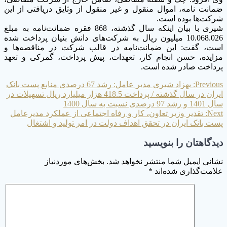
ضمانت نامه، اموال منقول و غیر منقول از وثایق دریافتی از این
شرکت‌ها بوده است.
شیری با بیان اینکه سال گذشته، 868 فقره ضمانت‌نامه به مبلغ
10.068.026 میلیون ریال به شرکت‌های دانش بنیان پرداخت شده
است، گفت: این ضمانت‌نامه در قالب شرکت در مناقصه‌ها و
مزایده، حسن انجام کار، تعهدات، پیش پرداخت، گمرکی و تعهد
پرداخت صادر شده است.
Previous
راهبری
Previous:
بهزاد شیری مدیر عامل: رشد 67 درصدی منابع پست بانک
post:
ایران در سال گذشته / پرداخت 418.5 هزار میلیارد ریال تسهیلات در
نوشته
سال 1401 و رشد 97 درصدی نسبت به سال 1400
Next
Next:
تقدیر وزیر تعاون، کار و رفاه اجتماعی از عملکرد مدیرعامل
post:
پست بانک ایران در تحقق اهداف دولت در امر تولید و اشتغال
دیدگاهتان را بنویسید
نشانی ایمیل شما منتشر نخواهد شد.
بخش‌های موردنیاز
علامت‌گذاری شده‌اند
*