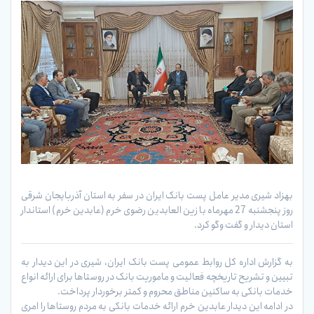
بهزاد شیری مدیر عامل پست بانک ایران در سفر به استان آذربایجان شرقی
روز پنجشنبه 27 مهرماه با زین العابدین رضوی خرم (عابدین خرم) استاندار
استان دیدار و گفت وگو کرد.
به گزارش اداره کل روابط عمومی پست بانک ایران، شیری در این دیدار به
تبیین و تشریح تاریخچه فعالیت و ماموریت بانک در روستاها برای ارائه انواع
خدمات بانکی به ساکنین مناطق محروم و کمتر برخوردار پرداخت.
در ادامه این دیدار عابدین خرم ارائه خدمات بانکی به مردم روستاها را امری