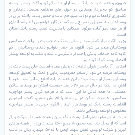
ضروری و خدمات پست بانک را بسیار ارزنده اعلام کرد و گفت: رشد و توسعه
مناطق کم برخوردار روستایی در حوزه های مختلف صنعت، دامداری و
کشاورزی از اهداف مهم دولت سیزدهم است و حضور پست بانک ایران در
روستاها زمینه تسهیل و تسریع رونق کسب و کار را فراهم می کند و استانداری
از هر همه نظر آماده هرگونه همکاری با مدیریت شعب پست بانک استان
است.
وی یا تاکید بر اینکه توسعه روستایی به تثبیت جمعیت و مهاجرت معکوس
روستاییان منجر می شود، افزود: هر چقدر بتوانیم دغدغه روستاییان را کم
کنیم تا به خدمات بانکی راحت تر دسترسی داشته باشند، به توسعه بیشتر
اقتصاد روستا کمک کرده‌ایم.
استاندار آذربایجان شرقی ادامه داد: بخش عمده فعالیت های پست بانک در
روستاها عرصه می‌شود از منظر محرومیت زدایی و کمک به تعمیق توسعه
روستایی بسیار ارزشمند بوده و این خدمات باید اطلاع رسانی شود. خرم با
اشاره به اینکه در حال حاضر ۲۸ درصد جمعیت استان در روستاها ساکن
هستند، اما همه تلاش ما این است که با فراهم کردن بستر مهاجرت
معکوس، جمعیت ساکن در روستاها را افزایش دهیم، گفت: امیدوارم
اقدامات پست بانک در روستاهای استان الگوی خوبی در مسیر مهاجرت
معکوس و توسعه روستایی باشد.
در ادامه این سفر، مدیرعامل پست بانک ایران و هیات همراه از شرکت پارلار
آسیا که از محل بند الف تبصره ۱۸ مبلغ ۱۵۰۰ میلیارد ریال از شعبه مرکزی
تبریز و شرکت تولیدی کفش سهند ایمن پا که ۵۰ میلیارد ریال در قالب