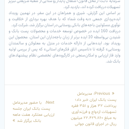
سرمایه ثابت از محل قانون اشتغال پایدار روستایی از شعبه شریعتی تبریز
تسهیلات دریافت کرده اند، بازدید کرد.
بر اساس این گزارش، شیری و همراهان در این سفر، در نهمین رویداد
ایده‌پردازی جمعی «به وقت شما» که با هدف بهره برداری از خلاقیت و
نوآوری مسئولین باجه‌های بانکی روستایی در استان برگزار شد، شرکت کرد.
دریافت 160 ایده در خصوص توسعه خدمات و محصولات پست بانک و
شنیدن بی‌واسطه 10 ایده برتر از زبان باجه‌داران این استان، محصول این
رویداد بود. ایده‌هایی از «ارائه خدمات در منزل به معلولان و سالمندان
روستایی» گرفته تا «تاسیس اتاق فکرهای استانی» که پس از بررسی اولیه
وارد فاز ارزیابی و امکان‌سنجی در کارگروه‌های تخصصی نظام پیشنهادهای
بانک شد.
راهبری
Previous
Previous:
مدیرعامل
نوشته
post:
پست بانک ایران خبر داد؛
Next
Next:
با حضور مدیرعامل
پرداخت 32 هزار و 351 فقره
post:
پست بانک ایران جلسه
تسهیلات ازدواج و فرزندآوری
ارزیابی عملکرد هفت ماهه
به مبلغ 22.429.860 میلیون
بانک برگزار شد
ریال در اجرای قانون جوانی