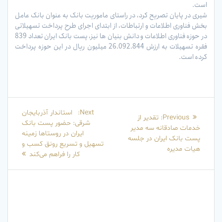
است.
شیری در پایان تصریح کرد، در راستای ماموریت بانک به عنوان بانک عامل
بخش فناوری اطلاعات و ارتباطات، از ابتدای اجرای طرح پرداخت تسهیلاتی
در حوزه فناوری اطلاعات و دانش بنیان ها نیز، پست بانک ایران تعداد 839
فقره تسهیلات به ارزش 26.092.844 میلیون ریال در این حوزه پرداخت
کرده است.
راهبری
Next
Next:
استاندار آذربایجان
Previous
Previous:
تقدیر از
نوشته
post:
شرقی: حضور پست بانک
post:
خدمات صادقانه سه مدیر
ایران در روستاها زمینه
پست بانک ایران در جلسه
تسهیل و تسریع رونق کسب و
هیات مدیره
کار را فراهم می‌کند