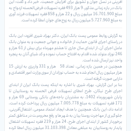
آفرینی در نسل جوان و تشویق برای افزایش جمعیت، خبر داد و گفت: این
بانک در بازه زمانی مذکور، 9 هزار 493 فقره تسهیلات قرض‌الحسنه ازدواج به
مبلغ 16.701.900 میلیون ریال و 22 هزار و 858 فقره تسهیلات فرزند آوری
به مبلغ 5.727.960 میلیون ریال به زوج‌های جوان اعطا کرده است.
به گزارش روابط عمومی پست بانک ایران، دکتر بهزاد شیری افزود: این بانک
در راستای اجرای قانون حمایت از خانواده و جوانی جمعیت و به عنوان بانک
عامل اجرای آن، از ابتدای سال جاری تا هشتم مهرماه برای بیش از 61 هزار و
246 نوزاد متولد شده اقدام به افتتاح حساب نموده و کد شبای آنان به پنجره
واحد نیز ارسال شده است.
همچنین در همین بازه زمانی، تعداد 58 هزار و 331 واریزی به ارزش 15
هزار میلیون ریال انجام شده به حساب نوزادان از سوی وزارت امور اقتصادی و
دارایی صورت گرفته است.
بنا بر این گزارش، بهزاد شیری با اشاره به اینکه پست بانک ایران از ابتدای
اجرای طرح نیکان، طرح اعطای تسهیلات قرض الحسنه به روستاییان تا
پایان شهریورماه 1402، به مشتریان باجه‌های بانکی روستایی 69 هزار و
171 فقره تسهیلات به مبلغ 7.005.778 میلیون ریال پرداخت کرده است،
ادامه داد: این بانک همچنین با هدف ایجاد اعتماد عمومی، اشتغال‌آفرینی،
جلوگیری از مهاجرت روستاییان به شهرها و رفع محرومیت در مناطق کمتر
برخوردار کشور از ابتدای اجرای طرح، 24 هزار و 219 فقره تسهیلات اشتغال
پایدار به روستاییان به مبلغی معادل 31.103.398 میلیون ریال اعطا کرده