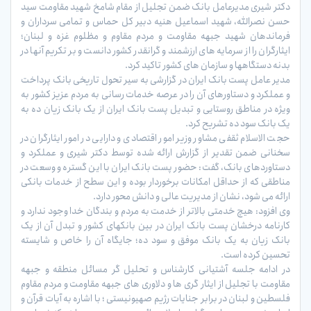
دکتر شیری مدیرعامل بانک ضمن تجلیل از مقام شامخ شهید مقاومت سید
حسن نصرالله، شهید اسماعیل هنیه دبیر کل حماس و تمامی سرداران و
فرماندهان شهید جبهه مقاومت و مردم مقاوم و مظلوم غزه و لبنان؛
ایثارگران را از سرمایه های ارزشمند و گرانقدر کشور دانست و بر تکریم آنها در
بدنه دستگاهها و سازمان های کشور تاکید کرد.
مدیر عامل پست بانک ایران در گزارشی به سیر تحول تاریخی بانک پرداخت
و عملکرد و دستاورهای آن را در عرصه خدمات رسانی به مردم عزیز کشور به
ویژه در مناطق روستایی و تبدیل پست بانک ایران از یک بانک زیان ده به
یک بانک سود ده تشریح کرد.
حجت الاسلام ثقفی مشاور وزیر امور اقتصادی و دارایی در امور ایثارگران در
سخنانی ضمن تقدیر از گزارش ارائه شده توسط دکتر شیری و عملکرد و
دستاوردهای بانک، گفت: حضور پست بانک ایران با این گستره و وسعت در
مناطقی که از حداقل امکانات برخوردار بوده و این سطح از خدمات بانکی
ارائه می شود، نشان از مدیریت عالی و دانش محور دارد.
وی افزود: هیچ خدمتی بالاتر از خدمت به مردم و بندگان خدا وجود ندارد و
کارنامه درخشان پست بانک ایران در بین بانکهای کشور و تبدل آن از یک
بانک زیان به یک بانک موفق و سود ده؛ جایگاه آن را خاص و شایسته
تحسین کرده است.
در ادامه جلسه آشتیانی کارشناس و تحلیل گر مسائل منطقه و جبهه
مقاومت با تجلیل از ایثار گری ها و دلاوری های جبهه مقاومت و مردم مقاوم
فلسطین و لبنان در برابر جنایات رژیم صهیونیستی ؛ با اشاره به آیات قرآن و