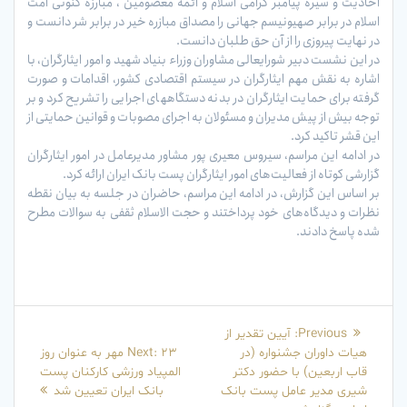
احادیث و سیره پیامبر گرامی اسلام و ائمه معصومین ، مبارزه کنونی امت
اسلام در برابر صهیونیسم جهانی را مصداق مبازره خیر در برابر شر دانست و
در نهایت پیروزی را از آن حق طلبان دانست.
در این نشست دبیر شورایعالی مشاوران وزراء بنیاد شهید و امور ایثارگران، با
اشاره به نقش مهم ایثارگران در سیستم اقتصادی کشور، اقدامات و صورت
گرفته برای حمایت ایثارگران در بدنه دستگاههای اجرایی را تشریح کرد و بر
توجه بیش از پیش مدیران و مسئولان به اجرای مصوبات و قوانین حمایتی از
این قشر تاکید کرد.
در ادامه این مراسم، سیروس معیری پور مشاور مدیرعامل در امور ایثارگران
گزارشی کوتاه از فعالیت‌های امور ایثارگران پست بانک ایران ارائه کرد.
بر اساس این گزارش، در ادامه این مراسم، حاضران در جلسه به بیان نقطه
نظرات و دیدگاه‌های خود پرداختند و حجت الاسلام ثقفی به سوالات مطرح
شده پاسخ دادند.
راهبری
Previous
Previous:
آیین تقدیر از
نوشته
Next
post:
هیات داوران جشنواره (در
Next:
۲۳ مهر به عنوان روز
post:
قاب اربعین) با حضور دکتر
المپیاد ورزشی کارکنان پست
شیری مدیر عامل پست بانک
بانک ایران تعیین شد