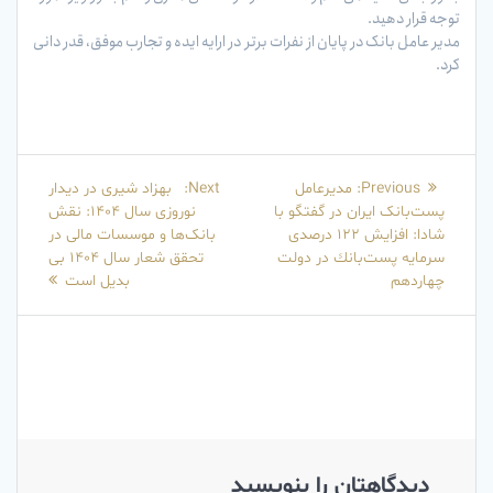
توجه قرار دهید.
مدیر عامل بانک در پایان از نفرات برتر در ارایه ایده و تجارب موفق، قدر دانی
کرد.
راهبری
Next
Previous
Previous:
مدیرعامل
Next:
بهزاد شیری در دیدار
نوشته
post:
post:
پست‌بانک ایران در گفتگو با
نوروزی سال 1404: نقش
شادا: افزایش 122 درصدی
بانک‌ها و موسسات مالی در
سرمایه پست‌بانك در دولت
تحقق شعار سال 1404 بی
چهاردهم
بدیل است
دیدگاهتان را بنویسید