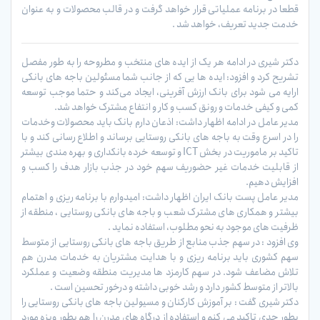
قطعا در برنامه عملیاتی قرار خواهد گرفت و در قالب محصولات و به عنوان
خدمت جدید تعریف، خواهد شد .
دکتر شیری در ادامه هر یک از ایده های منتخب و مطروحه را به طور مفصل
تشریح کرد و افزود: ایده ها یی که از جانب شما مسئولین باجه های بانکی
ارایه می شود برای بانک ارزش آفرینی، ایجاد می‌کند و حتما موجب توسعه
کمی و کیفی خدمات و رونق کسب و کار و انتفاع مشترک خواهد شد.
مدیر عامل در ادامه اظهار داشت: اذعان دارم بانک باید محصولات وخدمات
را در اسرع وقت به باجه های بانکی روستایی برساند و اطلاع رسانی کند و با
تاکید بر ماموریت در بخش ICT و توسعه خرده بانکداری و بهره مندی بیشتر
از قابلیت خدمات غیر حضوریف سهم خود در جذب بازار هدف را کسب و
افزایش دهیم.
مدیر عامل پست بانک ایران اظهار داشت: امیدوارم با برنامه ریزی و اهتمام
بیشتر و همکاری های مشترک شعب و باجه های بانکی روستایی ، منطقه از
ظرفیت های موجود به نحو مطلوب، استفاده نماید .
وی افزود : در سهم جذب منابع از طریق باجه های بانکی روستایی از متوسط
سهم کشوری باید برنامه ریزی و با هدایت مشتریان به خدمات مدرن هم
تلاش مضاعف شود. در سهم کارمزد ها مدیریت منطقه وضعیت و عملکرد
بالاتر از متوسط کشور دارد و رشد خوبی داشته و درخور تحسین است .
دکتر شیری گفت : بر آموزش کارکنان و مسیولین باجه های بانکی روستایی را
بطور جدی تاکید می کنم و استفاده از درگاه های مدرن را هم بطور ویزه مورد